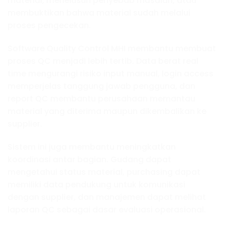
material, menelusuri penyebab masalah, atau
membuktikan bahwa material sudah melalui
proses pengecekan.
Software Quality Control MHI membantu membuat
proses QC menjadi lebih tertib. Data berat real
time mengurangi risiko input manual, login access
memperjelas tanggung jawab pengguna, dan
report QC membantu perusahaan memantau
material yang diterima maupun dikembalikan ke
supplier.
Sistem ini juga membantu meningkatkan
koordinasi antar bagian. Gudang dapat
mengetahui status material, purchasing dapat
memiliki data pendukung untuk komunikasi
dengan supplier, dan manajemen dapat melihat
laporan QC sebagai dasar evaluasi operasional.