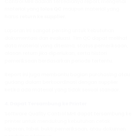
Control MHI adalah tersedianya report mengenai
material yang
lolos QC
maupun material yang
harus
return ke supplier
.
Laporan ini sangat penting untuk kebutuhan
dokumentasi dan evaluasi. Tim QC dapat melihat
data material yang diterima, status pemeriksaan,
alasan return jika diperlukan, serta histori
pemeriksaan berdasarkan periode tertentu.
Report ini juga membantu bagian purchasing atau
gudang dalam berkoordinasi dengan supplier
ketika ada material yang tidak sesuai standar.
4. Dapat Tersambung ke Printer
Software Quality Control MHI dapat tersambung ke
printer untuk mendukung kebutuhan cetak
laporan, label, bukti pemeriksaan, atau dokumen