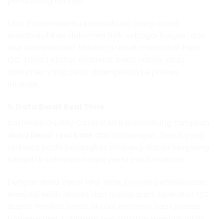
pendukung lainnya.
Fitur ini membantu perusahaan yang masih
membutuhkan dokumen fisik sebagai bagian dari
alur administrasi. Misalnya untuk mencetak hasil
QC, tanda status material, bukti return, atau
dokumen yang perlu dilampirkan ke proses
internal.
5. Data Berat Real Time
Software Quality Control MHI mendukung tampilan
data berat real time
dari timbangan. Berat yang
terbaca pada perangkat timbang dapat langsung
tampil di software tanpa perlu input manual.
Dengan data berat real time, proses pemeriksaan
menjadi lebih akurat dan transparan. Operator QC
dapat melihat berat aktual material saat proses
berlangsung, sehingga pencatatan menjadi lebih