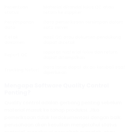
Penentuan
Material ditandai lolos QC atau
status
return ke supplier
Penyimpanan
Data pemeriksaan tersimpan dalam
data
satu server
Cetak
Hasil QC atau dokumen pendukung
dokumen
dapat dicetak
Laporan material lolos dan return
Report QC
dapat ditampilkan
Data lama dapat dicari kembali saat
Tracking histori
diperlukan
Mengapa Software Quality Control
Penting?
Quality control adalah gerbang penting sebelum
material masuk ke tahap produksi. Jika
pemeriksaan tidak terdokumentasi dengan baik,
perusahaan akan kesulitan mengetahui status