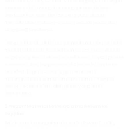
Software Quality Control MHI dilengkapi fitur
login
access
untuk mengatur penggunaan sistem
berdasarkan user. Setiap pengguna dapat
memiliki akun masing-masing sesuai peran dan
tanggung jawabnya.
Dengan fitur ini, aktivitas pemeriksaan dapat lebih
mudah ditelusuri. Perusahaan dapat mengetahui
siapa yang melakukan pemeriksaan, kapan proses
dilakukan, dan bagaimana status akhir material
tersebut. Login access juga membantu
meningkatkan keamanan data dan mencegah
penggunaan sistem oleh pihak yang tidak
berwenang.
3. Report Material Lolos QC atau Return ke
Supplier
Salah satu keunggulan utama Software Quality