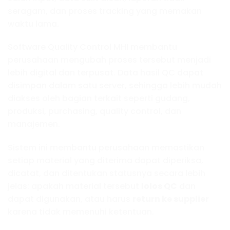
seragam, dan proses tracking yang memakan
waktu lama.
Software Quality Control MHI membantu
perusahaan mengubah proses tersebut menjadi
lebih digital dan terpusat. Data hasil QC dapat
disimpan dalam satu server, sehingga lebih mudah
diakses oleh bagian terkait seperti gudang,
produksi, purchasing, quality control, dan
manajemen.
Sistem ini membantu perusahaan memastikan
setiap material yang diterima dapat diperiksa,
dicatat, dan ditentukan statusnya secara lebih
jelas: apakah material tersebut
lolos QC
dan
dapat digunakan, atau harus
return ke supplier
karena tidak memenuhi ketentuan.