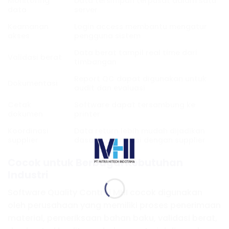
Monitoring
Data tersimpan terpusat dalam satu
data
server
Keamanan
Login access membantu mengatur
akses
pengguna sistem
Data berat tampil real time dari
Validasi berat
timbangan
Report QC dapat digunakan untuk
Dokumentasi
audit dan evaluasi
Cetak
Software dapat tersambung ke
dokumen
printer
Koordinasi
Data return lebih mudah dijadikan
supplier
dasar komunikasi dengan supplier
Cocok untuk Berbagai Kebutuhan
Industri
Software Quality Control MHI cocok digunakan
oleh perusahaan yang memiliki proses penerimaan
material, pemeriksaan bahan baku, validasi berat,