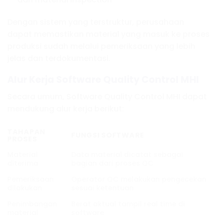
Dengan sistem yang terstruktur, perusahaan
dapat memastikan material yang masuk ke proses
produksi sudah melalui pemeriksaan yang lebih
jelas dan terdokumentasi.
Alur Kerja Software Quality Control MHI
Secara umum, Software Quality Control MHI dapat
mendukung alur kerja berikut:
TAHAPAN
FUNGSI SOFTWARE
PROSES
Material
Data material dicatat sebagai
diterima
bagian dari proses QC
Pemeriksaan
Operator QC melakukan pengecekan
dilakukan
sesuai ketentuan
Penimbangan
Berat aktual tampil real time di
material
software