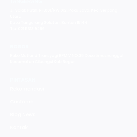
TANGERANG
Jl. Salak Putih, RT.001/RW.012, Paku Jaya, Kec. Serpong
Utara
Kota Tangerang Selatan, Banten 15144
Tlp. 021 5313 9456
BOGOR
Ruko Metland Transyogi RPM V NO.35 Desa Limusnunggal
Kecamatan Cileungsi Kab.Bogor
PINTASAN
Rekomendasi
Customer
Blog News
Kontak