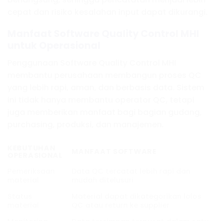
cepat dan risiko kesalahan input dapat dikurangi.
Manfaat Software Quality Control MHI
untuk Operasional
Penggunaan Software Quality Control MHI
membantu perusahaan membangun proses QC
yang lebih rapi, aman, dan berbasis data. Sistem
ini tidak hanya membantu operator QC, tetapi
juga memberikan manfaat bagi bagian gudang,
purchasing, produksi, dan manajemen.
KEBUTUHAN
MANFAAT SOFTWARE
OPERASIONAL
Pemeriksaan
Data QC tercatat lebih rapi dan
material
mudah ditelusuri
Status
Material dapat dikategorikan lolos
material
QC atau return ke supplier