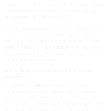
muncul bisa cukup besar, mulai dari produk gagal,
pemborosan bahan, keterlambatan produksi,
hingga komplain dari customer.
Dengan
Software Quality Control MHI
, proses
pengecekan material dapat dilakukan secara lebih
rapi. Data berat dapat terbaca secara real time,
hasil pemeriksaan dapat disimpan dalam sistem,
dan laporan QC dapat digunakan untuk
monitoring maupun evaluasi.
Solusi Digital untuk Kontrol Kualitas
Material
Pada proses quality control manual, data
pemeriksaan biasanya dicatat di form kertas,
spreadsheet, atau dokumen terpisah. Cara ini
masih memiliki beberapa kelemahan, seperti risiko
salah input, data sulit dicari, laporan tidak