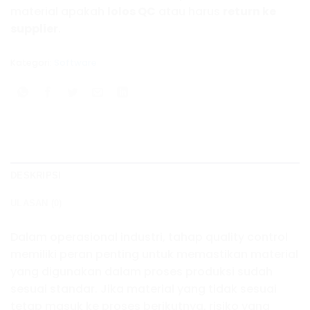
material apakah
lolos QC
atau harus
return ke
supplier
.
Kategori:
Software
DESKRIPSI
ULASAN (0)
Dalam operasional industri, tahap quality control
memiliki peran penting untuk memastikan material
yang digunakan dalam proses produksi sudah
sesuai standar. Jika material yang tidak sesuai
tetap masuk ke proses berikutnya, risiko yang