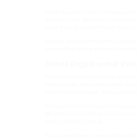
Dalam proses produksi, tahap premix
disiapkan dan ditimbang sesuai daft
input data, atau berat tidak sesuai 
Dengan
, perusa
Software Premix MHI
memastikan setiap material yang di
Solusi Digital untuk Pro
Pada proses premix manual, operato
nama bahan, lalu memasukkan data p
jumlah bahan banyak, nama material
Software Premix MHI membantu membu
pada material untuk input 
QR code
perlu mengetik manual.
Fitur ini membantu memastikan mater