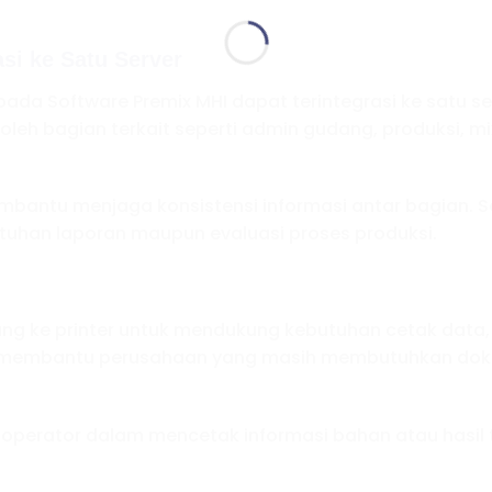
si ke Satu Server
da Software Premix MHI dapat terintegrasi ke satu ser
leh bagian terkait seperti admin gudang, produksi, mix
bantu menjaga konsistensi informasi antar bagian. Sel
tuhan laporan maupun evaluasi proses produksi.
g ke printer untuk mendukung kebutuhan cetak data, l
ini membantu perusahaan yang masih membutuhkan doku
operator dalam mencetak informasi bahan atau hasil