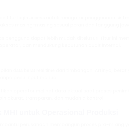
an fitur
untuk mengatur penggunaan sistem
login access
 akses masing-masing sesuai peran dan tanggung jaw
tas pengguna dapat lebih mudah ditelusuri. Fitur ini
perator, dan mendukung kebutuhan audit internal.
mpilan
dari timbangan. Artinya, bera
data berat real time
tanpa perlu input manual.
astikan operator melihat data aktual saat proses pen
bih akurat, transparan, dan mudah dikontrol.
x MHI untuk Operasional Produksi
mbantu perusahaan membangun proses pra-mixing yang 