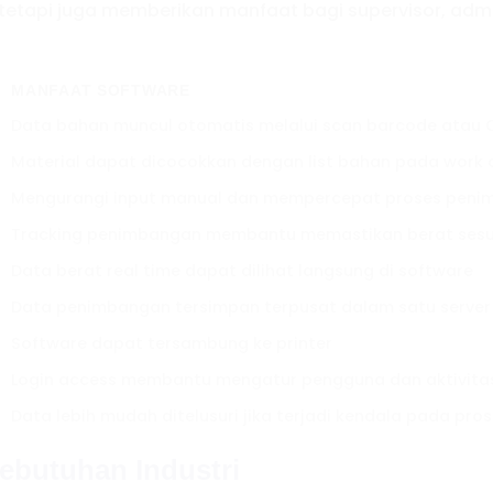
tetapi juga memberikan manfaat bagi supervisor, admi
MANFAAT SOFTWARE
Data bahan muncul otomatis melalui scan barcode atau 
Material dapat dicocokkan dengan list bahan pada work 
Mengurangi input manual dan mempercepat proses pen
Tracking penimbangan membantu memastikan berat sesu
Data berat real time dapat dilihat langsung di software
Data penimbangan tersimpan terpusat dalam satu server
Software dapat tersambung ke printer
Login access membantu mengatur pengguna dan aktivita
Data lebih mudah ditelusuri jika terjadi kendala pada pro
ebutuhan Industri