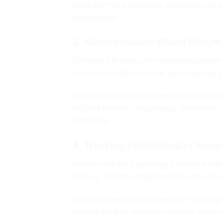
atau formula berbeda. Material ya
berikutnya.
3. Meminimalkan Waktu Penger
Software Premix MHI membantu memi
scan barcode atau QR, data bahan d
Alur kerja yang lebih cepat ini san
output harian yang tinggi. Operato
berulang.
4. Tracking Penimbangan Sesua
Salah satu fitur penting Software 
mixing. Sistem dapat membantu mem
Fitur ini membantu operator dan su
sesuai target, operator dapat sege