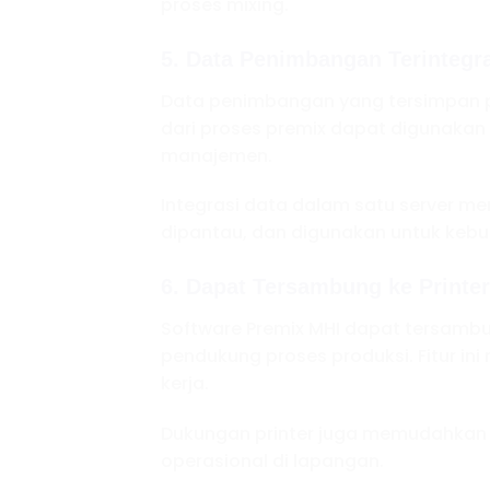
proses mixing.
5. Data Penimbangan Terintegra
Data penimbangan yang tersimpan pa
dari proses premix dapat digunakan o
manajemen.
Integrasi data dalam satu server mem
dipantau, dan digunakan untuk kebu
6. Dapat Tersambung ke Printer
Software Premix MHI dapat tersambun
pendukung proses produksi. Fitur 
kerja.
Dukungan printer juga memudahkan 
operasional di lapangan.