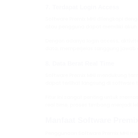
7. Terdapat Login Access
Software Premix MHI dilengkapi deng
atau pengguna dapat memiliki akun
Dengan adanya login access, aktivi
data, memperjelas tanggung jawab o
8. Data Berat Real Time
Software Premix MHI mendukung ta
dapat terlihat langsung di software 
Fitur ini sangat penting untuk mem
real time, proses timbang menjadi le
Manfaat Software Premi
Penggunaan Software Premix MHI me