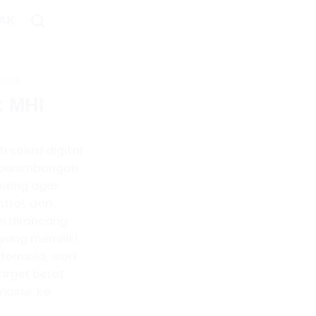
AK
WARE
x MHI
 solusi digital
 penimbangan
ixing agar
ntrol, dan
ni dirancang
 yang memiliki
 formula, work
target berat
masuk ke