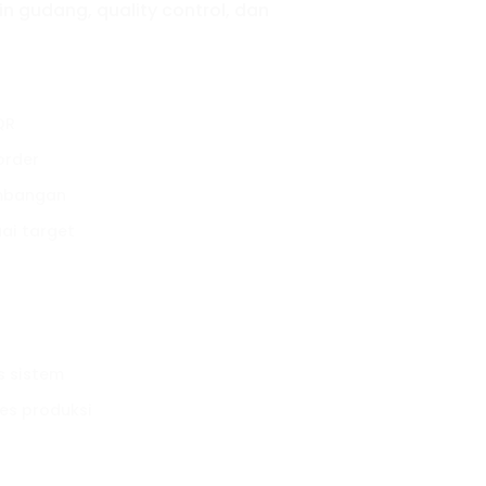
n gudang, quality control, dan
QR
order
imbangan
ai target
s sistem
ses produksi