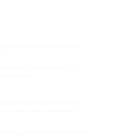
 Operator cukup melakukan scan
t manual. Operator tidak perlu
an konsisten.
 membantu memastikan material
agar operator tidak menimbang
yang menggunakan banyak jenis bahan