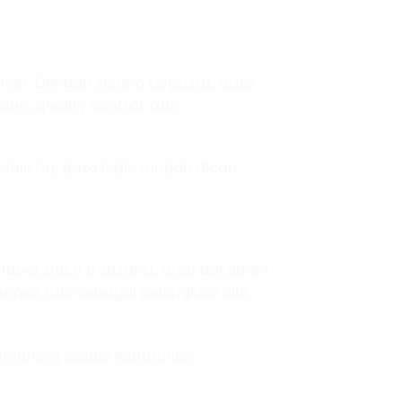
ver. Dengan sistem terpusat, data
ing, quality control, dan
ain itu, data lebih mudah dicari,
abel, bukti transaksi, atau dokumen
men fisik sebagai pelengkap alur
 timbang sesuai kebutuhan