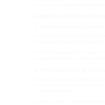
sesuai, proses dapat dikontrol lebi
Kelebihan Software Pre
1. Scan Barcode atau QR untu
Software Premix MHI dilengkapi fit
pada barcode atau QR material, lalu
Fitur ini sangat membantu untuk me
mengetik nama bahan satu per satu,
2. Memastikan Material Sesuai
Scan barcode atau QR tidak hanya 
sesuai dengan list bahan pada work
material yang salah.
Dengan validasi ini, risiko human e