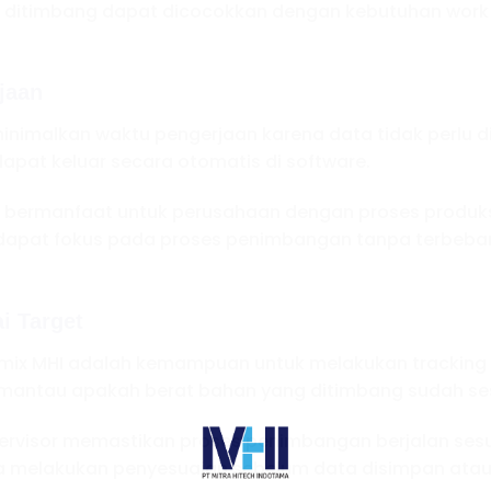
ng ditimbang dapat dicocokkan dengan kebutuhan work
jaan
nimalkan waktu pengerjaan karena data tidak perlu d
apat keluar secara otomatis di software.
gat bermanfaat untuk perusahaan dengan proses produk
r dapat fokus pada proses penimbangan tanpa terbeba
i Target
Premix MHI adalah kemampuan untuk melakukan tracki
antau apakah berat bahan yang ditimbang sudah ses
pervisor memastikan proses penimbangan berjalan sesu
ra melakukan penyesuaian sebelum data disimpan atau