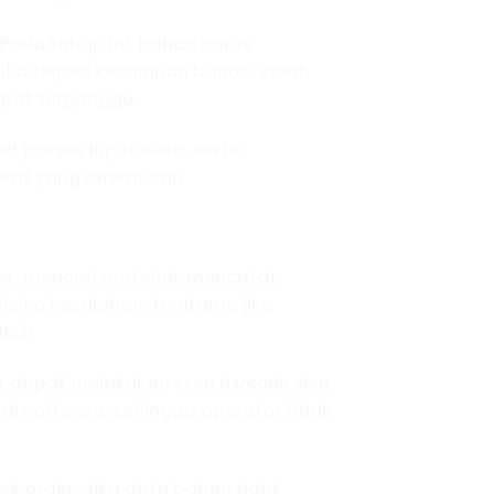
Pada tahap ini, bahan harus
ika terjadi kesalahan bahan, salah
dapat terganggu.
t proses input data, serta
rat yang ditentukan.
r, mencari material, mencatat
siko kesalahan, terutama jika
tch.
tor dapat melakukan
scan barcode atau
i software, sehingga operator tidak
k order. Jika data bahan tidak