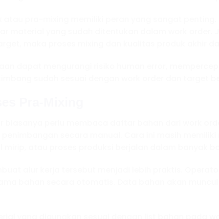
 atau pra-mixing memiliki peran yang sangat penting. 
ar material yang sudah ditentukan dalam work order. J
target, maka proses mixing dan kualitas produk akhir 
haan dapat mengurangi risiko human error, mempercepa
timbang sudah sesuai dengan work order dan target be
ses Pra-Mixing
r biasanya perlu membaca daftar bahan dari work orde
enimbangan secara manual. Cara ini masih memiliki ri
 mirip, atau proses produksi berjalan dalam banyak ba
at alur kerja tersebut menjadi lebih praktis. Opera
nama bahan secara otomatis. Data bahan akan muncul d
ial yang digunakan sesuai dengan list bahan pada wor