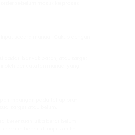
 order sebelum masuk ke proses
iinput secara manual. Cukup dengan
si padat, banyak batch, atau target
ni oleh pencatatan manual yang
ng penimbangan pada tahap pra-
uai target atau belum.
ai ketentuan. Jika berat belum
 sebelum bahan dilanjutkan ke