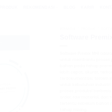
PRODUK
REKOMENDASI
BLOG
KARIR
KONT
BERANDA
/
PRODUK
/
SOFT
Software Premi
adalah
Software Premix MHI
untuk membantu proses
bahan pada tahap pra-m
lebih cepat, akurat, terko
terdokumentasi. Sistem i
untuk kebutuhan industri
proses produksi berbasis
order, raw material, dan 
tertentu sebelum bahan 
tahap mixing.