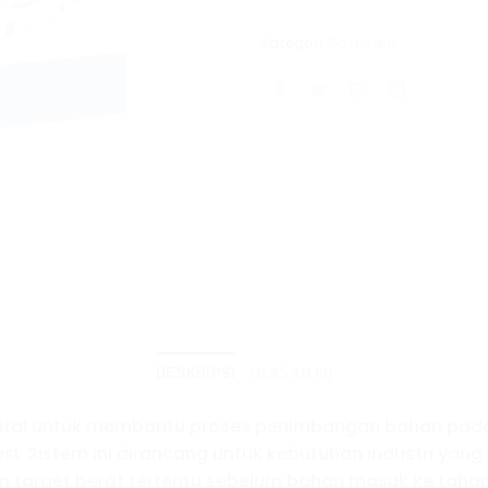
Kategori:
Software
DESKRIPSI
ULASAN (0)
gital untuk membantu proses penimbangan bahan pada 
si. Sistem ini dirancang untuk kebutuhan industri yang
dan target berat tertentu sebelum bahan masuk ke tahap