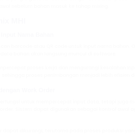
h awal sebelum bahan masuk ke tahap mixing.
mix MHI
k Input Nama Bahan
ur scan barcode atau QR code untuk input nama bahan.
 data bahan akan langsung muncul di software.
mpercepat proses kerja dan mengurangi kesalahan inpu
 sehingga proses penimbangan menjadi lebih efisien d
 dengan Work Order
berfungsi untuk mempercepat input data, tetapi juga
 order. Sistem dapat digunakan sebagai kontrol awal 
rror dapat dikurangi, terutama pada proses produksi 