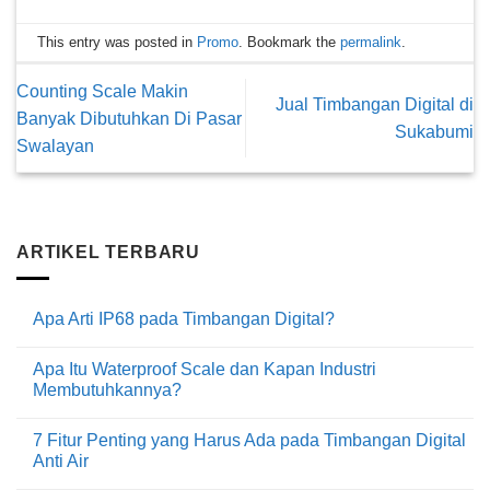
This entry was posted in
Promo
. Bookmark the
permalink
.
Counting Scale Makin
Jual Timbangan Digital di
Banyak Dibutuhkan Di Pasar
Sukabumi
Swalayan
ARTIKEL TERBARU
Apa Arti IP68 pada Timbangan Digital?
Tak
ada
Apa Itu Waterproof Scale dan Kapan Industri
komentar
pada
Membutuhkannya?
Apa
Arti
Tak
IP68
ada
7 Fitur Penting yang Harus Ada pada Timbangan Digital
pada
komentar
Timbangan
pada
Anti Air
Digital?
Apa
Itu
Tak