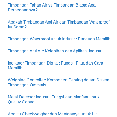
Waterproof
ada
Timbangan Tahan Air vs Timbangan Biasa: Apa
Scale
komentar
dan
pada
Perbedaannya?
Kapan
7
Industri
Fitur
Tak
Membutuhkannya?
Penting
ada
Apakah Timbangan Anti Air dan Timbangan Waterproof
yang
komentar
Harus
pada
Itu Sama?
Ada
Timbangan
pada
Tahan
Tak
Timbangan
Air
ada
Timbangan Waterproof untuk Industri: Panduan Memilih
Digital
vs
komentar
Anti
Timbangan
pada
Tak
Air
Biasa:
Apakah
ada
Apa
Timbangan
Timbangan Anti Air: Kelebihan dan Aplikasi Industri
komentar
Perbedaannya?
Anti
pada
Air
Tak
Timbangan
dan
ada
Waterproof
Indikator Timbangan Digital: Fungsi, Fitur, dan Cara
Timbangan
komentar
untuk
Waterproof
pada
Memilih
Industri:
Itu
Timbangan
Panduan
Sama?
Anti
Tak
Memilih
Air:
ada
Weighing Controller: Komponen Penting dalam Sistem
Kelebihan
komentar
dan
pada
Timbangan Otomatis
Aplikasi
Indikator
Industri
Timbangan
Tak
Digital:
ada
Metal Detector Industri: Fungsi dan Manfaat untuk
Fungsi,
komentar
Fitur,
pada
Quality Control
dan
Weighing
Cara
Controller:
Tak
Memilih
Komponen
ada
Apa Itu Checkweigher dan Manfaatnya untuk Lini
Penting
komentar