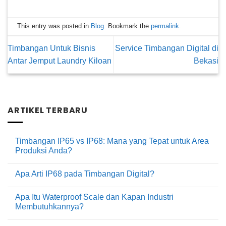
This entry was posted in
Blog
. Bookmark the
permalink
.
Timbangan Untuk Bisnis
Service Timbangan Digital di
Antar Jemput Laundry Kiloan
Bekasi
ARTIKEL TERBARU
Timbangan IP65 vs IP68: Mana yang Tepat untuk Area
Produksi Anda?
Tak
ada
Apa Arti IP68 pada Timbangan Digital?
komentar
pada
Tak
Timbangan
ada
IP65
Apa Itu Waterproof Scale dan Kapan Industri
komentar
vs
pada
Membutuhkannya?
IP68:
Apa
Mana
Arti
Tak
yang
IP68
ada