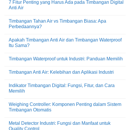
Tepat
7 Fitur Penting yang Harus Ada pada Timbangan Digital
pada
komentar
untuk
Timbangan
pada
Anti Air
Area
Digital?
Apa
Produksi
Itu
Tak
Anda?
Waterproof
ada
Timbangan Tahan Air vs Timbangan Biasa: Apa
Scale
komentar
dan
pada
Perbedaannya?
Kapan
7
Industri
Fitur
Tak
Membutuhkannya?
Penting
ada
Apakah Timbangan Anti Air dan Timbangan Waterproof
yang
komentar
Harus
pada
Itu Sama?
Ada
Timbangan
pada
Tahan
Tak
Timbangan
Air
ada
Timbangan Waterproof untuk Industri: Panduan Memilih
Digital
vs
komentar
Anti
Timbangan
pada
Tak
Air
Biasa:
Apakah
ada
Apa
Timbangan
Timbangan Anti Air: Kelebihan dan Aplikasi Industri
komentar
Perbedaannya?
Anti
pada
Air
Tak
Timbangan
dan
ada
Waterproof
Indikator Timbangan Digital: Fungsi, Fitur, dan Cara
Timbangan
komentar
untuk
Waterproof
pada
Memilih
Industri:
Itu
Timbangan
Panduan
Sama?
Anti
Tak
Memilih
Air:
ada
Weighing Controller: Komponen Penting dalam Sistem
Kelebihan
komentar
dan
pada
Timbangan Otomatis
Aplikasi
Indikator
Industri
Timbangan
Tak
Digital:
ada
Metal Detector Industri: Fungsi dan Manfaat untuk
Fungsi,
komentar
Fitur,
pada
Quality Control