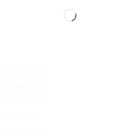
 akurasi tinggi 0.01 g
dalan jangka panjang
n cepat dan stabil
 berbagai kondisi
egrasi data langsung