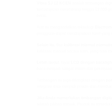
Vibra SJ 12 KCEN
adalah timbangan digi
kemampuan menimbang hingga 12 000 gram d
berat.
Alat ini mengandalkan teknologi
Electrom
pengguna dapat mendapatkan hasil yang c
Selain itu
, fitur
kalibrasi internal otomati
kalibrasi manual secara rutin, yang bisa
Lebih lanjut
, layar
LCD dengan backligh
baca menjadi sangat minim dan pekerjaan 
Timbangan ini juga dilengkapi dengan
por
integrasi data menjadi praktis dan menduku
Jika Anda memerlukan timbangan digital 
adalah pilihan terbaik. Produk ini tersedia