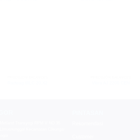
PRECISION BALANCES
PRECISION BALANCES
Radwag WLC 20.X2
Vibra AJ 2200 CEN
GOR
PINTASAN
Metland Transyogi RPM V NO.35
Rekomendasi
Limusnunggal Kecamatan Cileungsi
ogor
Customer