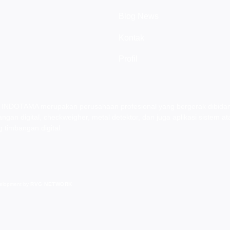
Blog News
Kontak
Profil
INDOTAMA merupakan perusahaan profesional yang bergerak dibida
bangan digital, checkweigher, metal detektor, dan juga aplikasi sistem at
 timbangan digital.
elopment by
RVG NETWORK