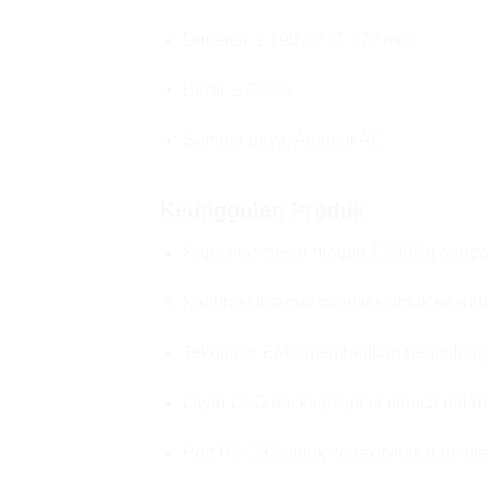
Dimensi: ± 190 × 317 × 77 mm
Berat: ± 3.5 kg
Sumber daya: Adaptor AC
Keunggulan Produk
Kapasitas besar hingga 12 000 g dengan
Kalibrasi internal otomatis untuk kean
Teknologi EMS memberikan penimbanga
Layar LCD backlight jelas dibaca dalam
Port RS‑232 untuk konektivitas dan int