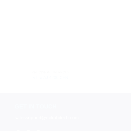
PRECISION BALANCES
Vibra AJ 4200 CEN
GET IN TOUCH
salessupport@mitrahitech.com