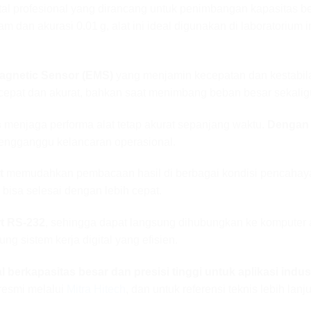
tal profesional yang dirancang untuk penimbangan kapasitas b
an akurasi 0.01 g, alat ini ideal digunakan di laboratorium i
agnetic Sensor (EMS)
yang menjamin kecepatan dan kestabi
epat dan akurat, bahkan saat menimbang beban besar sekalig
s
menjaga performa alat tetap akurat sepanjang waktu.
Dengan 
 mengganggu kelancaran operasional.
t
memudahkan pembacaan hasil di berbagai kondisi pencahay
bisa selesai dengan lebih cepat.
t RS‑232
, sehingga dapat langsung dihubungkan ke komputer at
ng sistem kerja digital yang efisien.
berkapasitas besar dan presisi tinggi untuk aplikasi indust
 resmi melalui
Mitra Hitech
, dan untuk referensi teknis lebih lanj