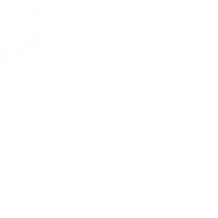
dikenal untuk kebutuhan
stabilitas pembacaan
kan dalam berbagai
uk Vibra banyak digunakan
pengembangan, formulasi,
enimbangan yang