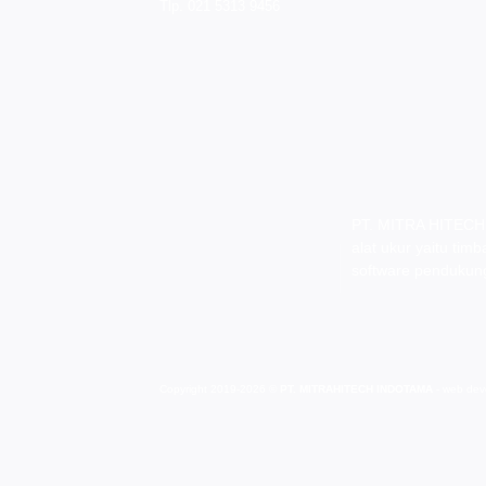
Tlp. 021 5313 9456
PT. MITRA HITECH 
alat ukur yaitu tim
software pendukung
Copyright 2019-2026 ©
PT. MITRAHITECH INDOTAMA
- web dev