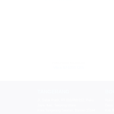
PRECISION BALANCES
Vibra SJ 6200 CEN
TANGERANG
BO
Jl. Salak Putih, RT.001/RW.012, Paku
Ruko 
Jaya, Kec. Serpong Utara
Desa 
Kota Tangerang Selatan, Banten 15144
Kab.B