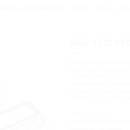
PRODUK
REKOMENDASI
BLOG
KARIR
KONT
BERANDA
/
PRODUK
/
PRECI
Vibra SJ 12 KC
Vibra SJ 12 KCEN
adalah ti
presisi tinggi dengan kapasit
12 000 gram dan akurasi 0.01
untuk industri berat, laborato
dan aplikasi manufaktur yan
pengukuran cepat, stabil, dan
Kategori:
Precision Balances
Vibra: Solusi Timbangan Pres
Laboratorium dan Industri