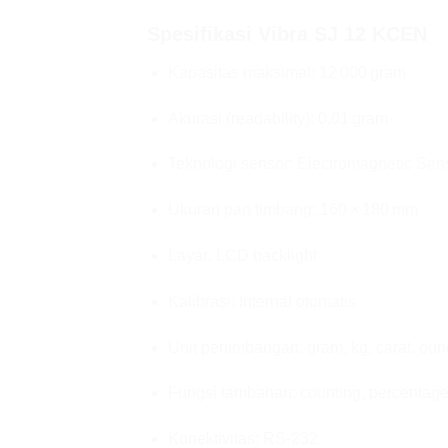
Spesifikasi Vibra SJ 12 KCEN
Kapasitas maksimal: 12 000 gram
Akurasi (readability): 0.01 gram
Teknologi sensor: Electromagnetic Sen
Ukuran pan timbang: 160 × 180 mm
Layar: LCD backlight
Kalibrasi: Internal otomatis
Unit penimbangan: gram, kg, carat, ounce
Fungsi tambahan: counting, percentage
Konektivitas: RS‑232