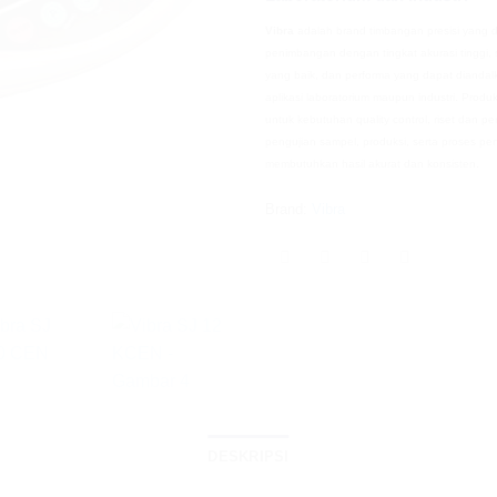
Vibra
adalah brand timbangan presisi yang 
penimbangan dengan tingkat akurasi tinggi, 
yang baik, dan performa yang dapat diandal
aplikasi laboratorium maupun industri. Prod
untuk kebutuhan quality control, riset dan 
pengujian sampel, produksi, serta proses p
membutuhkan hasil akurat dan konsisten.
Brand:
Vibra
DESKRIPSI