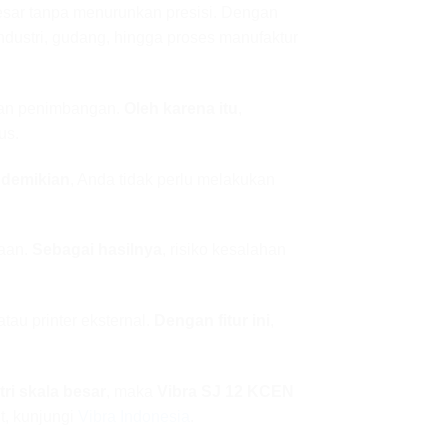
esar tanpa menurunkan presisi. Dengan
ndustri, gudang, hingga proses manufaktur
lan penimbangan.
Oleh karena itu
,
us.
demikian
, Anda tidak perlu melakukan
aan.
Sebagai hasilnya
, risiko kesalahan
au printer eksternal.
Dengan fitur ini
,
ri skala besar
, maka
Vibra SJ 12 KCEN
ut, kunjungi
Vibra Indonesia
.