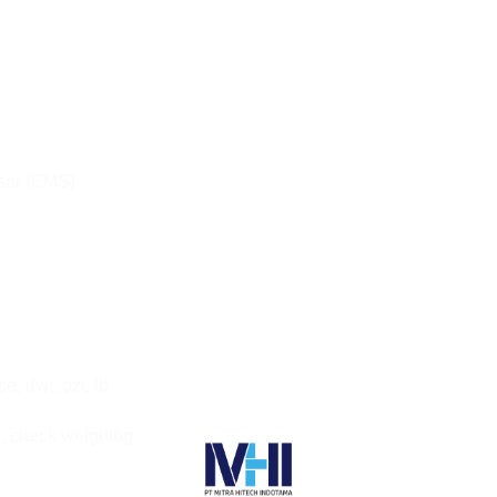
sor (EMS)
, dwt, ozt, lb
, check weighing