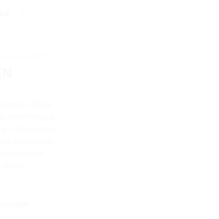
AK
SION BALANCES
EN
mbangan digital
as besar hingga
 g. Sangat cocok
rium skala besar,
g memerlukan
 akurat.
isi untuk