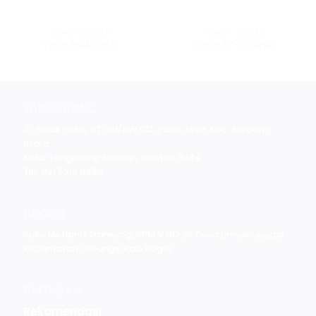
BENCH SCALES
BENCH SCALES
Vibra FMA62K1S
Vibra FZ-B Series
TANGERANG
Jl. Salak Putih, RT.001/RW.012, Paku Jaya, Kec. Serpong
Utara
Kota Tangerang Selatan, Banten 15144
Tlp. 021 5313 9456
BOGOR
Ruko Metland Transyogi RPM V NO.35 Desa Limusnunggal
Kecamatan Cileungsi Kab.Bogor
PINTASAN
Rekomendasi