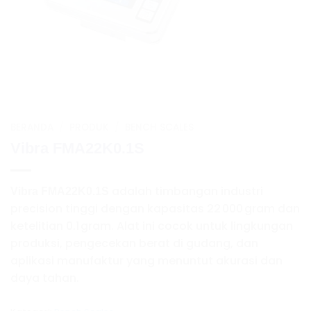
BERANDA
/
PRODUK
/
BENCH SCALES
Vibra FMA22K0.1S
adalah timbangan industri
Vibra FMA22K0.1S
precision tinggi dengan kapasitas 22 000 gram dan
ketelitian 0.1 gram. Alat ini cocok untuk lingkungan
produksi, pengecekan berat di gudang, dan
aplikasi manufaktur yang menuntut akurasi dan
daya tahan.