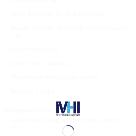
: Eksternal
Kalibrasi
: Fluorescent (FND) display besar
Layar
: Tersedia dalam mode desktop dan pole
Desain
type
: RS‑232
Konektivitas
: Adaptor AC
Sumber daya
: Ya (setara IP65)
Fitur tahan air/debu
: ± 2.8 kg
Berat unit
Keunggulan Produk
Akurasi presisi hingga 0.1 g dengan kapasitas
22 kg