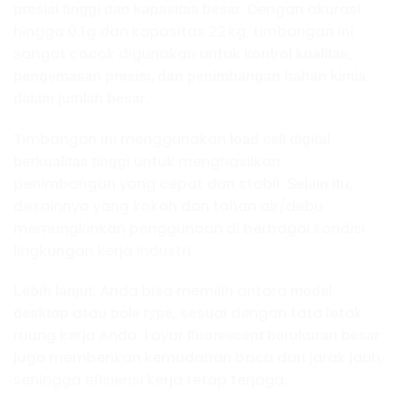
. Dengan akurasi
presisi tinggi dan kapasitas besar
hingga 0.1 g dan kapasitas 22 kg, timbangan ini
sangat cocok digunakan untuk
kontrol kualitas,
pengemasan presisi, dan penimbangan bahan kimia
.
dalam jumlah besar
Timbangan ini menggunakan
load cell digital
untuk menghasilkan
berkualitas tinggi
penimbangan yang cepat dan stabil.
,
Selain itu
desainnya yang kokoh dan tahan air/debu
memungkinkan penggunaan di berbagai kondisi
lingkungan kerja industri.
, Anda bisa memilih antara
Lebih lanjut
model
atau
, sesuai dengan tata letak
desktop
pole type
ruang kerja Anda. Layar
fluorescent berukuran besar
juga memberikan kemudahan baca dari jarak jauh,
sehingga efisiensi kerja tetap terjaga.