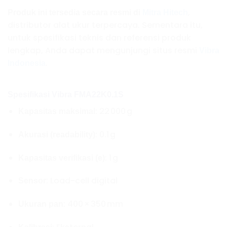
,
Produk ini tersedia secara resmi di
Mitra Hitech
distributor alat ukur terpercaya. Sementara itu,
untuk spesifikasi teknis dan referensi produk
lengkap, Anda dapat mengunjungi situs resmi
Vibra
.
Indonesia
Spesifikasi Vibra FMA22K0.1S
: 22 000 g
Kapasitas maksimal
: 0.1 g
Akurasi (readability)
: 1 g
Kapasitas verifikasi (e)
: Load-cell digital
Sensor
: 400 × 350 mm
Ukuran pan