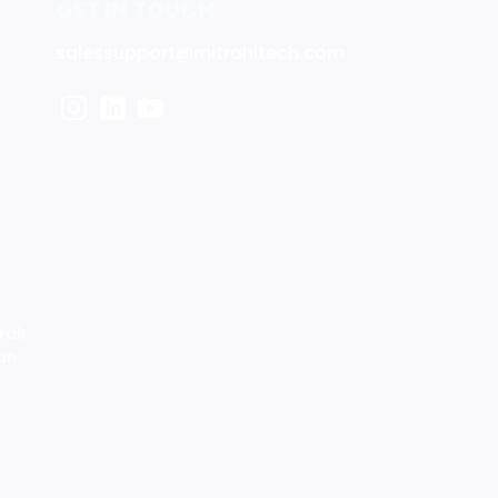
GET IN TOUCH
salessupport@mitrahitech.com
rak
an