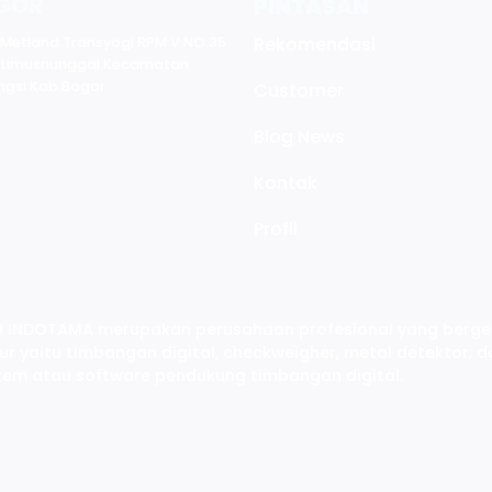
GOR
PINTASAN
Rekomendasi
 Metland Transyogi RPM V NO.35
 Limusnunggal Kecamatan
ngsi Kab.Bogor
Customer
Blog News
Kontak
Profil
CH INDOTAMA merupakan perusahaan profesional yang berge
ur yaitu timbangan digital, checkweigher, metal detektor, d
istem atau software pendukung timbangan digital.