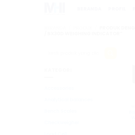
Skip
BERANDA
PROFIL
to
content
BERANDA
/
PRODUK
/
PRODUK DENG
/ BX30D WEIGHING INDICATOR”
KATEGORI
Accessories
Analytical balances
W
Bench Scales
Ba
W
Checkweigher
Load Cell