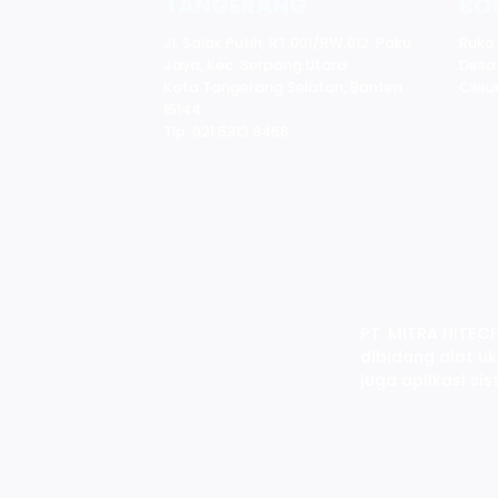
TANGERANG
BO
Jl. Salak Putih, RT.001/RW.012, Paku
Ruko
Jaya, Kec. Serpong Utara
Desa
Kota Tangerang Selatan, Banten
Cileu
15144
Tlp. 021 5313 9456
PT. MITRA HITE
dibidang alat uk
juga aplikasi s