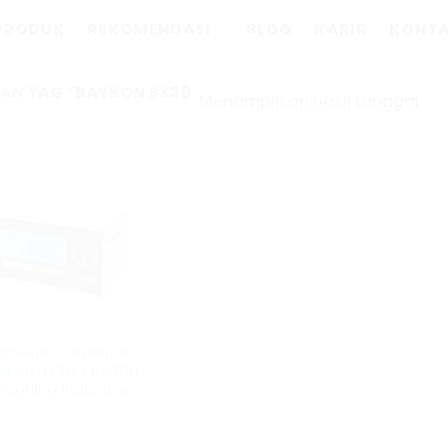
PRODUK
REKOMENDASI
BLOG
KARIR
KONT
AN TAG “BAYKON BX30
Menampilkan hasil tunggal
EIGHING CONTROLLER
ykon BX30 / BX30D
eighing Indicator